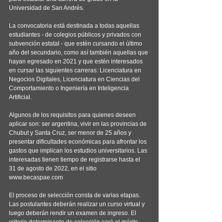
Universidad de San Andrés.
La convocatoria está destinada a todas aquellas 
estudiantes - de colegios públicos y privados con 
subvención estatal - que estén cursando el último 
año del secundario, como así también aquellas que 
hayan egresado en 2021 y que estén interesados 
en cursar las siguientes carreras: Licenciatura en 
Negocios Digitales, Licenciatura en Ciencias del 
Comportamiento o Ingeniería en Inteligencia 
Artificial.
Algunos de los requisitos para quienes deseen 
aplicar son: ser argentina, vivir en las provincias de 
Chubut y Santa Cruz, ser menor de 25 años y 
presentar dificultades económicas para afrontar los 
gastos que implican los estudios universitarios. Las 
interesadas tienen tiempo de registrarse hasta el 
31 de agosto de 2022, en el sitio 
www.becaspae.com
El proceso de selección consta de varias etapas. 
Las postulantes deberán realizar un curso virtual y 
luego deberán rendir un examen de ingreso. El 
criterio determinante de selección será el mérito 