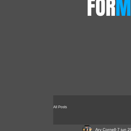
FOR
M
All Posts
Ary Cornell
7 jun 2