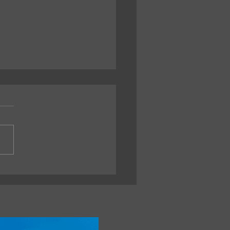
iversidad de Cádiz ofrece 12
 para doctorado en
iería Energética