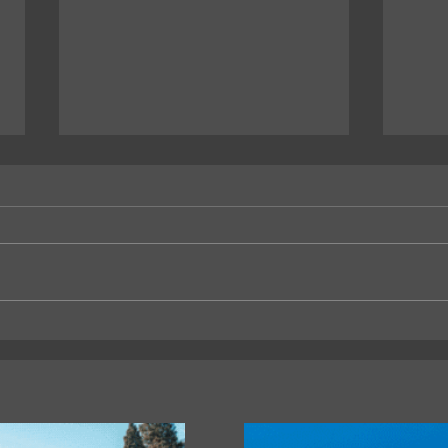
La Municipalidad firmó un
La Un
convenio con la Universidad
becas
Católica de Salta
Ingen