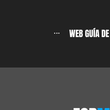
...
WEB GUÍA DE