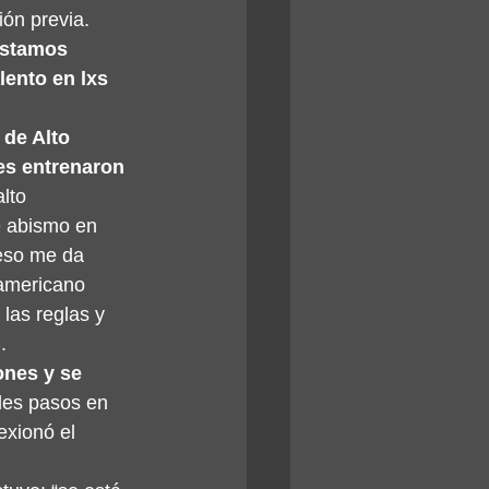
ón previa. 
estamos 
lento en lxs 
de Alto 
es entrenaron 
lto 
e abismo en 
eso me da 
oamericano 
las reglas y 
.
nes y se 
des pasos en 
exionó el 