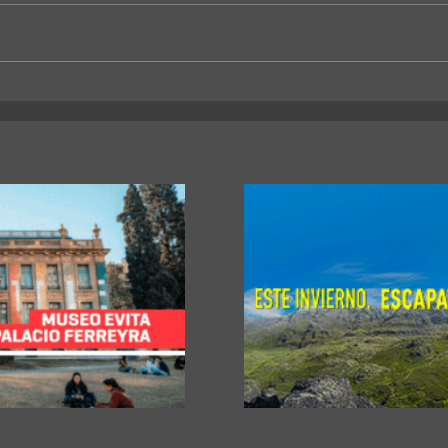
La Universidad Libre del
Un sa
Ambiente lanza un curso para
unive
aprender a reparar pequeños
hacia
electrodomésticos