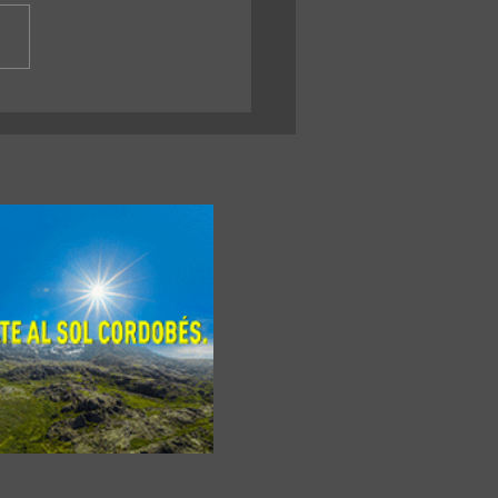
télite construido en una
rsidad nacional va camino
 el espacio