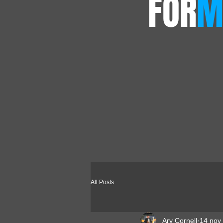
FOR
M
All Posts
Ary Cornell
14 nov