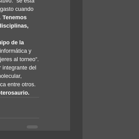
stuvo: “se está 
 gasto cuando 
 
Tenemos 
isciplinas, 
ipo de la 
informática y 
eres al torneo”.
 integrante del 
olecular, 
ca entre otros. 
pterosaurio.