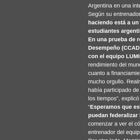
Argentina en una in
Según su entrenador
haciendo está a un 
estudiantes argent
En una prueba de r
Desempeño (CCAD) d
con el equipo LUMI,
rendimiento del mund
cuanto a financiamie
mucho orgullo. Realm
había participado de
los tiempos”, explic
“
Esperamos que est
puedan federalizar
comenzar a ver el có
entrenador del equi