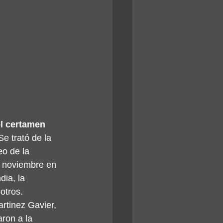
l certamen 
 Se trató de la 
eo de la 
e noviembre en 
ia, la 
otros.
rtinez Gavier, 
ron a la 