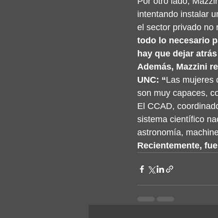
Por otro lado, Mazzin
intentando instalar 
el sector privado no
todo lo necesario p
hay que dejar atrás
Además, Mazzini res
UNC: “
Las mujeres c
son muy capaces, co
El CCAD, coordinado 
sistema científico n
astronomía, machine l
Recientemente, fue 