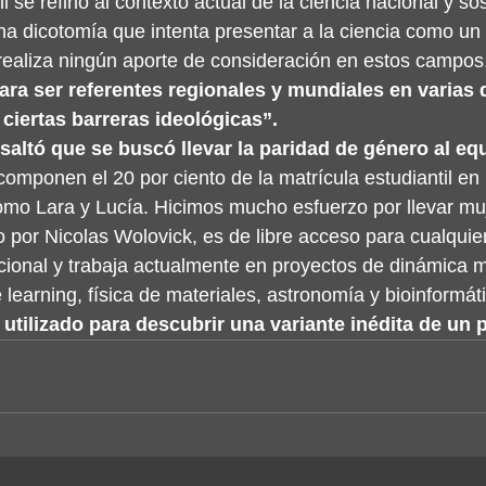
i se refirió al contexto actual de la ciencia nacional y so
una dicotomía que intenta presentar a la ciencia como un
 realiza ningún aporte de consideración en estos campos.
ara ser referentes regionales y mundiales en varias d
 ciertas barreras ideológicas”.
altó que se buscó llevar la paridad de género al equ
omponen el 20 por ciento de la matrícula estudiantil en 
mo Lara y Lucía. Hicimos mucho esfuerzo por llevar muj
por Nicolas Wolovick, es de libre acceso para cualquier
acional y trabaja actualmente en proyectos de dinámica m
earning, física de materiales, astronomía y bioinformáti
utilizado para descubrir una variante inédita de un 