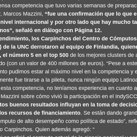
tensa competencia que tuvo varias semanas de preparaci
, Marcos Mazzini,
 “fue una confirmación que lo que 
nivel internacional y por otro lado que hay mucho ta
inos”, señaló en diálogo con Página 12.
endimiento, los Carpinchos del Centro de Cómputos 
e la UNC derrotaron al equipo de Finlandia, quien
 el número 5 en el top 500
 de los mejores clusters de a
o (con un valor de 400 millones de euros). “Pese a est
nto pudimos estar al máximo nivel en la competencia y 
ente fue tirarse a la pileta, nunca ningún equipo Latin
 esta competencia, no teníamos experiencia en cuanto a 
ó Mazzini sobre cómo vivió la participación en el IndySCC
os buenos resultados influyan en la toma de decisio
 los recursos de financiamiento
. Se están dando gran
mputo de alto desempeño como política de estado”, refl
po Carpinchos. Quien además agregó: “