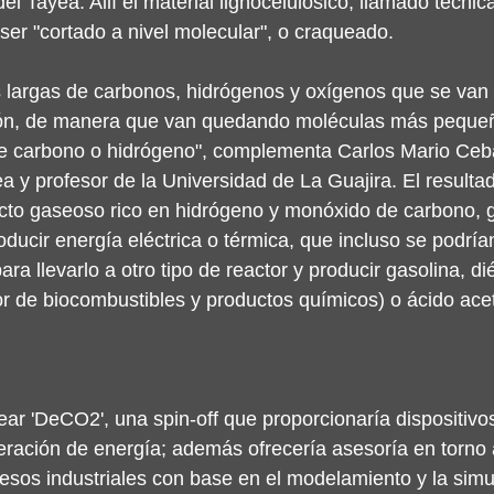
el Tayea. Allí el material lignocelulósico, llamado técni
er "cortado a nivel molecular", o craqueado.
 largas de carbonos, hidrógenos y oxígenos que se van 
ción, de manera que van quedando moléculas más pequ
 carbono o hidrógeno", complementa Carlos Mario Ceba
a y profesor de la Universidad de La Guajira. El resulta
cto gaseoso rico en hidrógeno y monóxido de carbono, 
ducir energía eléctrica o térmica, que incluso se podría
a llevarlo a otro tipo de reactor y producir gasolina, di
or de biocombustibles y productos químicos) o ácido acetil
ear 'DeCO2', una spin-off que proporcionaría dispositivos
neración de energía; además ofrecería asesoría en torno 
esos industriales con base en el modelamiento y la simu