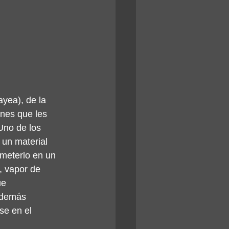
yea), de la 
nes que les 
Uno de los 
 un material 
 meterlo en un 
, vapor de 
ue 
 además 
se en el 