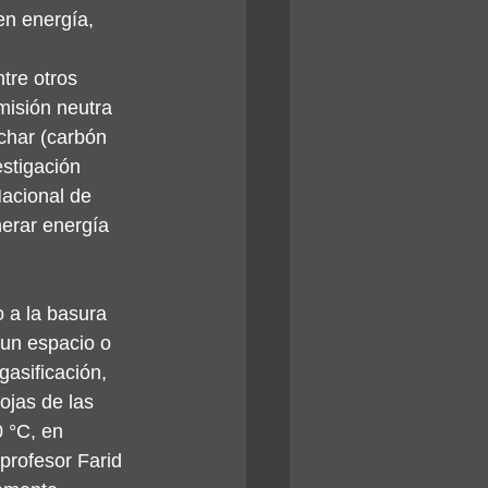
n energía, 
tre otros 
misión neutra 
char (carbón 
stigación 
acional de 
erar energía 
 a la basura 
 un espacio o 
gasificación, 
ojas de las 
 °C, en 
profesor Farid 