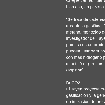
Chejne Janna, líder d
biomasa, empieza a s
"Se trata de cadenas
durante la gasifica
metano, monóxido de
investigador del Taye
proceso es un produ
pueden usar para pro
con más hidrógeno par
dimetil éter (precurs
(aspirina).
DeCO2
El Tayea proyecta cr
gasificación y la ge
optimización de proc