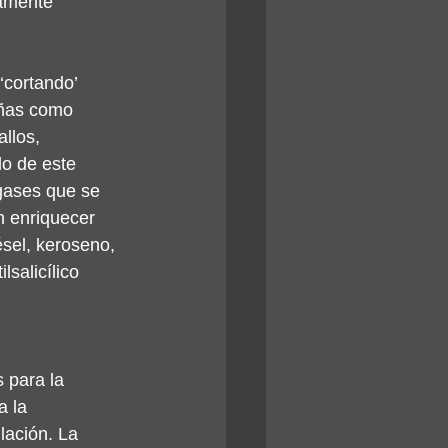
camente 
‘cortando’ 
eñas como 
llos, 
do de este 
gases que se 
n enriquecer 
ésel, keroseno, 
salicílico 
 para la 
a la 
lación. La 