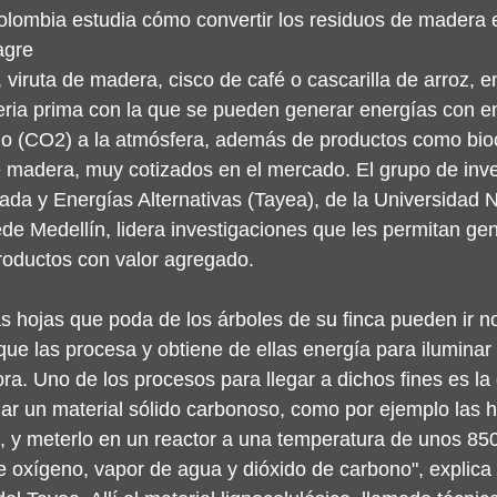
lombia estudia cómo convertir los residuos de madera e
agre
 viruta de madera, cisco de café o cascarilla de arroz, en
eria prima con la que se pueden generar energías con e
no (CO2) a la atmósfera, además de productos como bio
e madera, muy cotizados en el mercado. El grupo de inve
da y Energías Alternativas (Tayea), de la Universidad N
 Medellín, lidera investigaciones que les permitan gen
productos con valor agregado.
s hojas que poda de los árboles de su finca pueden ir no
ue las procesa y obtiene de ellas energía para iluminar
dora. Uno de los procesos para llegar a dichos fines es la 
ar un material sólido carbonoso, como por ejemplo las h
, y meterlo en un reactor a una temperatura de unos 850
 oxígeno, vapor de agua y dióxido de carbono", explica 