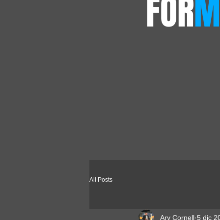
FOR
M
All Posts
Ary Cornell
5 dic 2