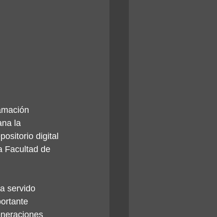
ramación 
ana la 
ositorio digital 
a Facultad de 
a servido 
ortante 
eneraciones 