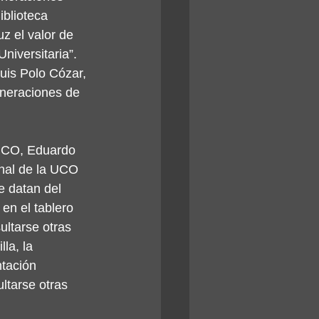
iblioteca 
z el valor de 
niversitaria”. 
uis Polo Cózar, 
eneraciones de 
.
 UCO, Eduardo 
onal de la UCO 
e datan del 
en el tablero 
ultarse otras 
la, la 
tación 
ltarse otras 