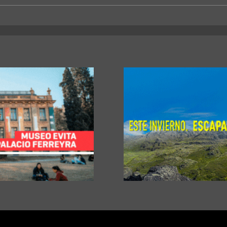
La Universidad Libre del
Un sa
Ambiente lanza un curso para
unive
aprender a reparar pequeños
hacia
electrodomésticos