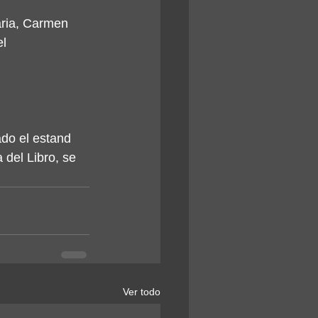
aria, Carmen 
l 
ado el estand 
del Libro, se 
Ver todo