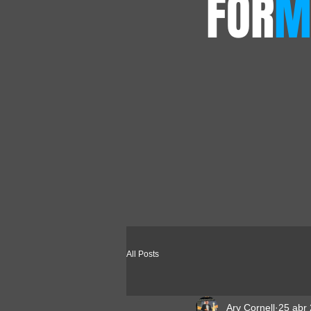
FOR
M
All Posts
Ary Cornell
25 abr