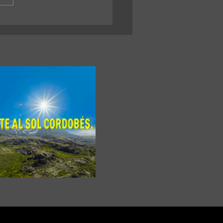
télite construido en una
rsidad nacional va camino
 el espacio