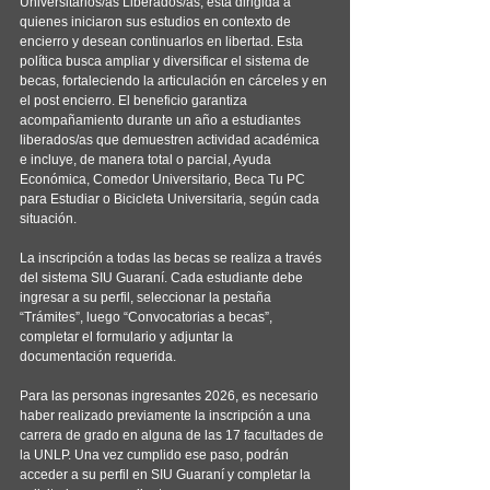
Universitarios/as Liberados/as, está dirigida a 
quienes iniciaron sus estudios en contexto de 
encierro y desean continuarlos en libertad. Esta 
política busca ampliar y diversificar el sistema de 
becas, fortaleciendo la articulación en cárceles y en 
el post encierro. El beneficio garantiza 
acompañamiento durante un año a estudiantes 
liberados/as que demuestren actividad académica 
e incluye, de manera total o parcial, Ayuda 
Económica, Comedor Universitario, Beca Tu PC 
para Estudiar o Bicicleta Universitaria, según cada 
situación.
La inscripción a todas las becas se realiza a través 
del sistema SIU Guaraní. Cada estudiante debe 
ingresar a su perfil, seleccionar la pestaña 
“Trámites”, luego “Convocatorias a becas”, 
completar el formulario y adjuntar la 
documentación requerida.
Para las personas ingresantes 2026, es necesario 
haber realizado previamente la inscripción a una 
carrera de grado en alguna de las 17 facultades de 
la UNLP. Una vez cumplido ese paso, podrán 
acceder a su perfil en SIU Guaraní y completar la 