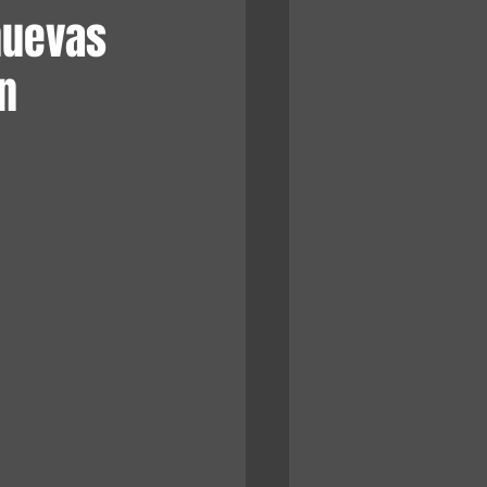
 nuevas
n