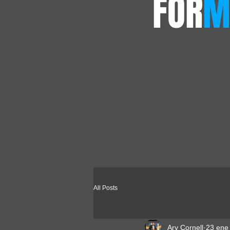
FOR
M
All Posts
Ary Cornell
23 ene