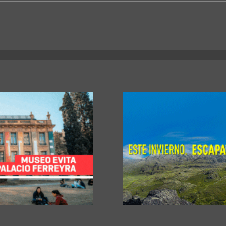
La Municipalidad firmó un
La Un
convenio con la Universidad
becas
Católica de Salta
Ingen