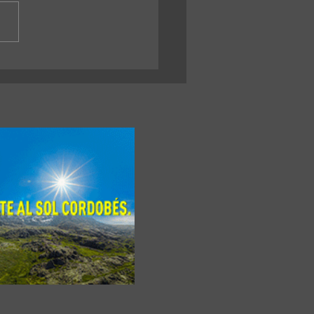
iversidad de Cádiz ofrece 12
 para doctorado en
iería Energética