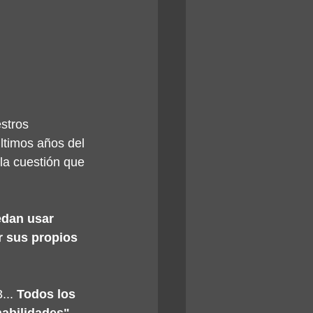
stros 
ltimos años del 
a cuestión que 
edan usar 
r sus propios 
.. 
Todos los 