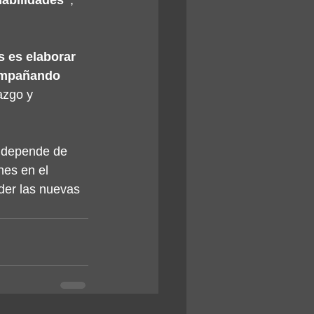
habilidades"
, 
 es elaborar 
ompañando 
azgo y 
o depende de 
nes en el 
der las nuevas 