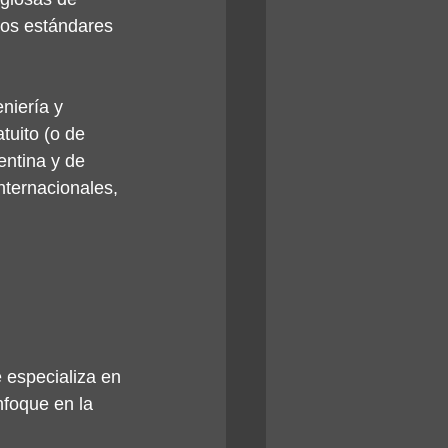
tos estándares 
niería y 
tuito (o de 
entina y de 
nternacionales, 
 especializa en 
foque en la 