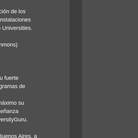
ción de los 
nstalaciones 
 Universities.
Commons)
 fuerte 
ogramas de 
 máximo su 
señanza 
versityGuru.
Buenos Aires, a 