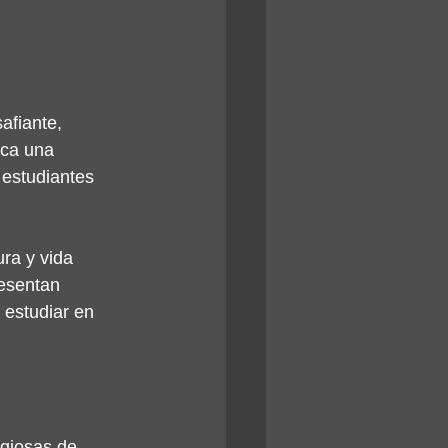
afiante, 
zca una 
 estudiantes 
ura y vida 
resentan 
estudiar en 
igiosas de 