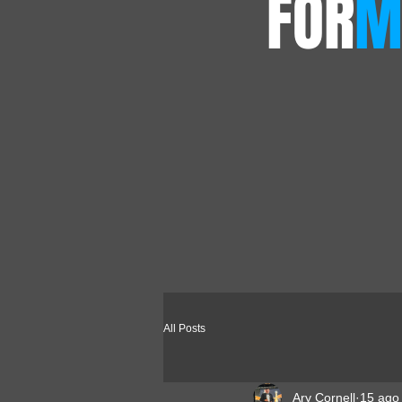
FOR
M
All Posts
Ary Cornell
15 ago