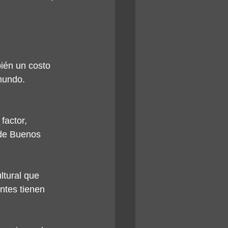
ién un costo 
mundo. 
actor, 
 de Buenos 
tural que 
ntes tienen 