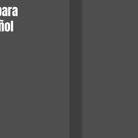
para
ñol