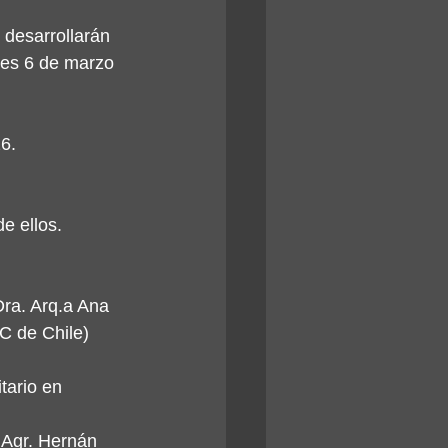
desarrollarán 
nes 6 de marzo 
26.
e ellos.
Dra. Arq.a Ana 
C de Chile)
tario en 
 Agr. Hernán 