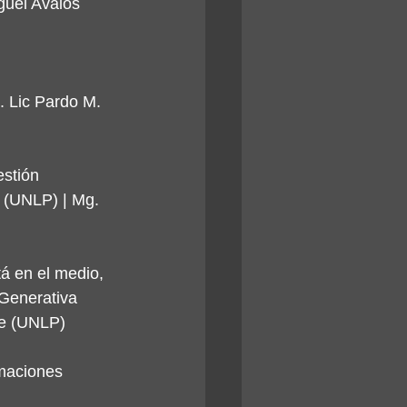
guel Avalos 
. Lic Pardo M. 
estión
 (UNLP) | Mg. 
á en el medio, 
l Generativa
ve (UNLP)
rmaciones 