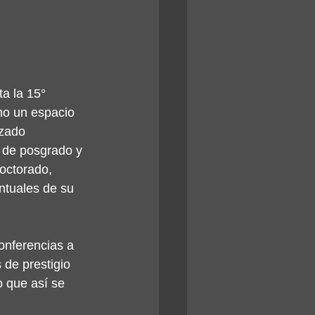
a la 15° 
mo un espacio 
izado 
s de posgrado y 
octorado, 
ntuales de su 
conferencias a 
de prestigio 
o que así se 