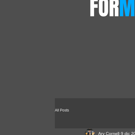
FOR
M
All Posts
Ary Cornell
9 dic 2