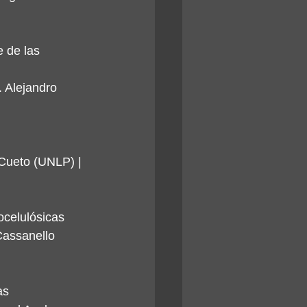
 de las 
 Alejandro 
Cueto (UNLP) | 
ocelulósicas
Cassanello 
as