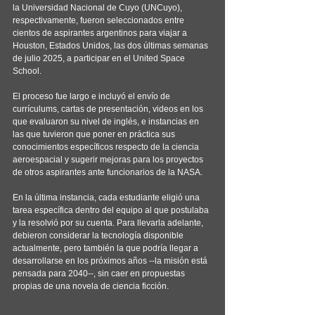
la Universidad Nacional de Cuyo (UNCuyo), 
respectivamente, fueron seleccionados entre 
cientos de aspirantes argentinos para viajar a 
Houston, Estados Unidos, las dos últimas semanas 
de julio 2025, a participar en el United Space 
School.
El proceso fue largo e incluyó el envío de 
currículums, cartas de presentación, videos en los 
que evaluaron su nivel de inglés, e instancias en 
las que tuvieron que poner en práctica sus 
conocimientos específicos respecto de la ciencia 
aeroespacial y sugerir mejoras para los proyectos 
de otros aspirantes ante funcionarios de la NASA.
En la última instancia, cada estudiante eligió una 
tarea específica dentro del equipo al que postulaba 
y la resolvió por su cuenta. Para llevarla adelante, 
debieron considerar la tecnología disponible 
actualmente, pero también la que podría llegar a 
desarrollarse en los próximos años --la misión está 
pensada para 2040--, sin caer en propuestas 
propias de una novela de ciencia ficción.