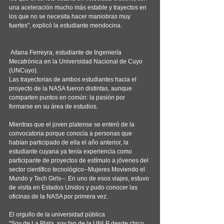
una aceleración mucho más estable y trayectos en 
los que no se necesita hacer maniobras muy 
fuertes", explicó la estudiante mendocina.
 Aitana Ferreyra, estudiante de Ingeniería 
Mecatrónica en la Universidad Nacional de Cuyo 
(UNCuyo).
Las trayectorias de ambos estudiantes hacia el 
proyecto de la NASA fueron distintas, aunque 
comparten puntos en común: la pasión por 
formarse en su área de estudios.
Mientras que el joven platense se enteró de la 
convocatoria porque conocía a personas que 
habían participado de ella el año anterior, la 
estudiante cuyana ya tenía experiencia como 
participante de proyectos de estímulo a jóvenes del 
sector científico tecnológico--Mujeres Moviendo el 
Mundo y Tech Girls--. En uno de esos viajes, estuvo 
de visita en Estados Unidos y pudo conocer las 
oficinas de la NASA por primera vez.
El orgullo de la universidad pública
"Soy de La Plata, soy fan de la UNLP desde chico. 