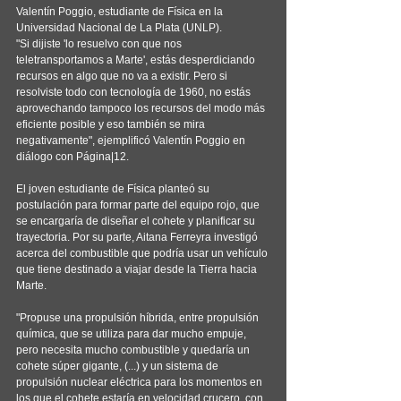
Valentín Poggio, estudiante de Física en la 
Universidad Nacional de La Plata (UNLP).
"Si dijiste 'lo resuelvo con que nos 
teletransportamos a Marte', estás desperdiciando 
recursos en algo que no va a existir. Pero si 
resolviste todo con tecnología de 1960, no estás 
aprovechando tampoco los recursos del modo más 
eficiente posible y eso también se mira 
negativamente", ejemplificó Valentín Poggio en 
diálogo con Página|12. 
El joven estudiante de Física planteó su 
postulación para formar parte del equipo rojo, que 
se encargaría de diseñar el cohete y planificar su 
trayectoria. Por su parte, Aitana Ferreyra investigó 
acerca del combustible que podría usar un vehículo 
que tiene destinado a viajar desde la Tierra hacia 
Marte. 
"Propuse una propulsión híbrida, entre propulsión 
química, que se utiliza para dar mucho empuje, 
pero necesita mucho combustible y quedaría un 
cohete súper gigante, (...) y un sistema de 
propulsión nuclear eléctrica para los momentos en 
los que el cohete estaría en velocidad crucero, con 