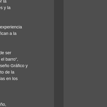
 la 
 y la 
experiencia 
ican a la 
de ser 
el barro”, 
iseño Gráfico y 
to de la 
as en los 
ño, 