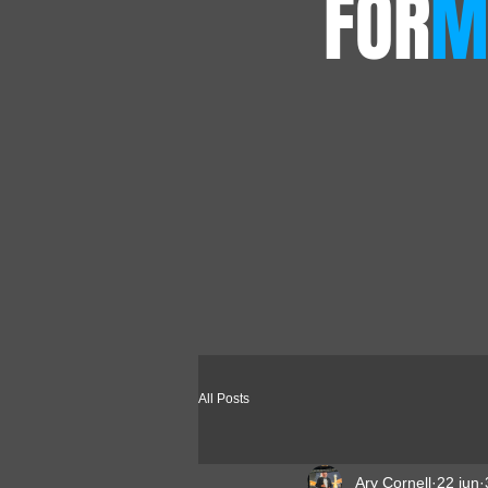
FOR
M
All Posts
Ary Cornell
22 jun