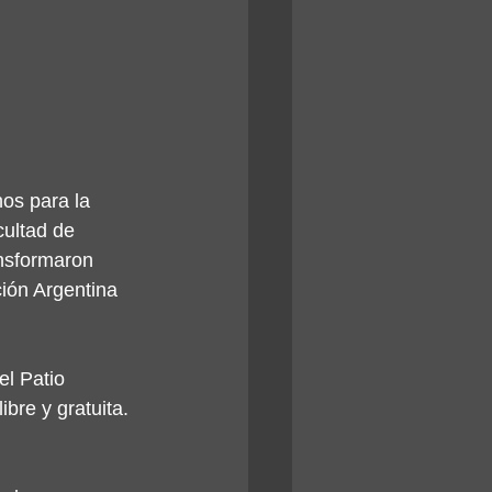
hos para la 
cultad de 
nsformaron 
ión Argentina 
el Patio 
bre y gratuita. 
.