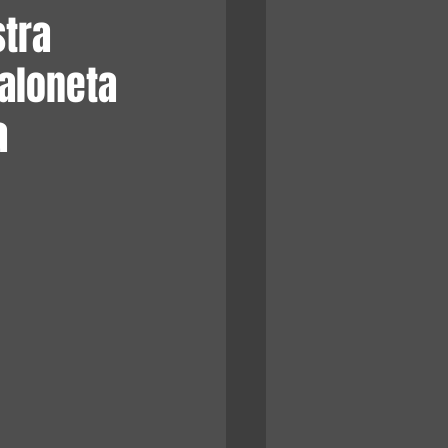
stra
caloneta
a