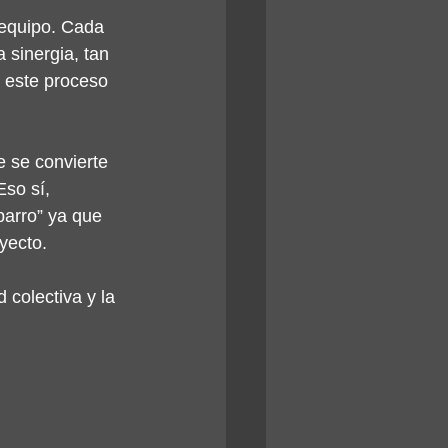
 equipo. Cada 
sinergia, tan 
n este proceso 
 se convierte 
Eso sí, 
barro” ya que 
yecto.
d colectiva y la 