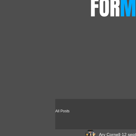
FOR
M
All Posts
Ary Cornell
12 sep