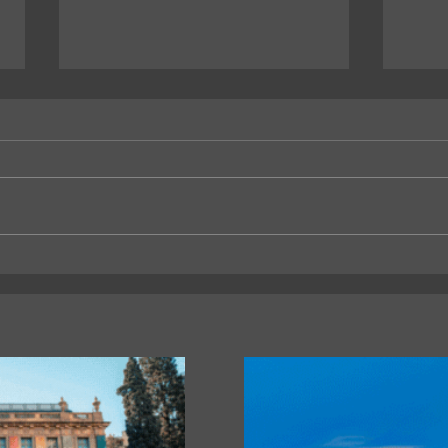
La Universidad Libre del
Un sa
Ambiente lanza un curso para
unive
aprender a reparar pequeños
hacia
electrodomésticos