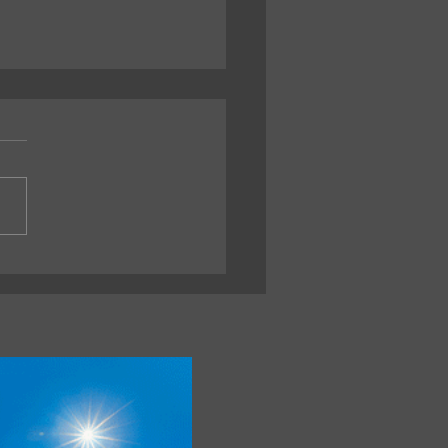
télite construido en una
rsidad nacional va camino
 el espacio