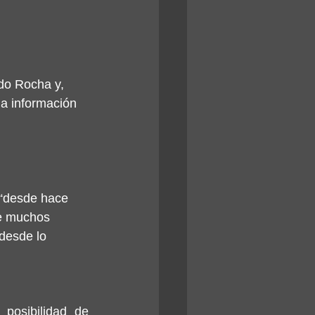
do Rocha y, 
a información 
 “desde hace 
ue muchos 
 desde lo 
posibilidad de 